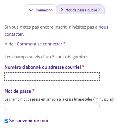
Connexion
(
Mot de passe oublié ?
o
Si vous n'êtes pas encore inscrit, n'hésitez pas à
nous
n
contacter
.
g
Aide :
Comment se connecter ?
l
Les champs suivis d' un
*
sont obligatoires.
e
Numéro d'abonné ou adresse courriel
*
t
a
c
Mot de passe
*
Le champ mot de passe est sensible à la casse (majuscules / minuscules)
t
i
f
Se souvenir de moi