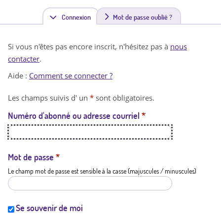
Connexion
(
Mot de passe oublié ?
o
Si vous n'êtes pas encore inscrit, n'hésitez pas à
nous
n
contacter
.
g
Aide :
Comment se connecter ?
l
Les champs suivis d' un
*
sont obligatoires.
e
Numéro d'abonné ou adresse courriel
*
t
a
c
Mot de passe
*
Le champ mot de passe est sensible à la casse (majuscules / minuscules)
t
i
f
Se souvenir de moi