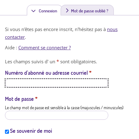
Connexion
(
Mot de passe oublié ?
o
Si vous n'êtes pas encore inscrit, n'hésitez pas à
nous
n
contacter
.
g
Aide :
Comment se connecter ?
l
Les champs suivis d' un
*
sont obligatoires.
e
Numéro d'abonné ou adresse courriel
*
t
a
c
Mot de passe
*
Le champ mot de passe est sensible à la casse (majuscules / minuscules)
t
i
f
Se souvenir de moi