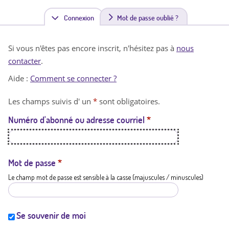
Connexion
(
Mot de passe oublié ?
o
Si vous n'êtes pas encore inscrit, n'hésitez pas à
nous
n
contacter
.
g
Aide :
Comment se connecter ?
l
Les champs suivis d' un
*
sont obligatoires.
e
Numéro d'abonné ou adresse courriel
*
t
a
c
Mot de passe
*
Le champ mot de passe est sensible à la casse (majuscules / minuscules)
t
i
f
Se souvenir de moi