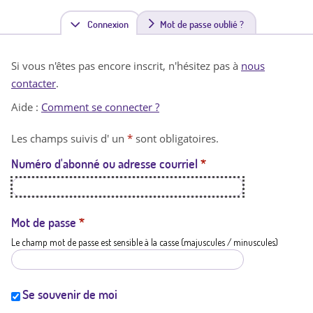
Connexion
(
Mot de passe oublié ?
o
Si vous n'êtes pas encore inscrit, n'hésitez pas à
nous
n
contacter
.
g
Aide :
Comment se connecter ?
l
Les champs suivis d' un
*
sont obligatoires.
e
Numéro d'abonné ou adresse courriel
*
t
a
c
Mot de passe
*
Le champ mot de passe est sensible à la casse (majuscules / minuscules)
t
i
f
Se souvenir de moi