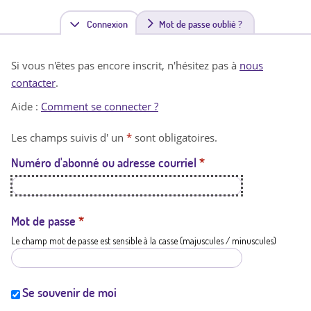
Connexion
(
Mot de passe oublié ?
o
Si vous n'êtes pas encore inscrit, n'hésitez pas à
nous
n
contacter
.
g
Aide :
Comment se connecter ?
l
Les champs suivis d' un
*
sont obligatoires.
e
Numéro d'abonné ou adresse courriel
*
t
a
c
Mot de passe
*
Le champ mot de passe est sensible à la casse (majuscules / minuscules)
t
i
f
Se souvenir de moi