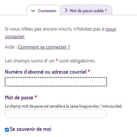
Connexion
(
Mot de passe oublié ?
o
Si vous n'êtes pas encore inscrit, n'hésitez pas à
nous
n
contacter
.
g
Aide :
Comment se connecter ?
l
Les champs suivis d' un
*
sont obligatoires.
e
Numéro d'abonné ou adresse courriel
*
t
a
c
Mot de passe
*
Le champ mot de passe est sensible à la casse (majuscules / minuscules)
t
i
f
Se souvenir de moi