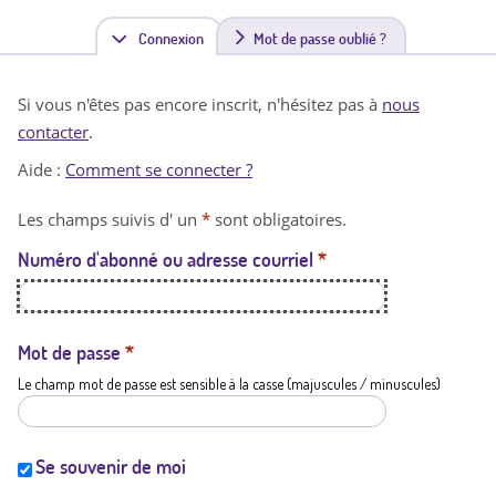
Connexion
(
Mot de passe oublié ?
o
Si vous n'êtes pas encore inscrit, n'hésitez pas à
nous
n
contacter
.
g
Aide :
Comment se connecter ?
l
Les champs suivis d' un
*
sont obligatoires.
e
Numéro d'abonné ou adresse courriel
*
t
a
c
Mot de passe
*
Le champ mot de passe est sensible à la casse (majuscules / minuscules)
t
i
f
Se souvenir de moi