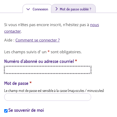
Connexion
(
Mot de passe oublié ?
o
Si vous n'êtes pas encore inscrit, n'hésitez pas à
nous
n
contacter
.
g
Aide :
Comment se connecter ?
l
Les champs suivis d' un
*
sont obligatoires.
e
Numéro d'abonné ou adresse courriel
*
t
a
c
Mot de passe
*
Le champ mot de passe est sensible à la casse (majuscules / minuscules)
t
i
f
Se souvenir de moi