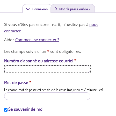
Connexion
(
Mot de passe oublié ?
o
Si vous n'êtes pas encore inscrit, n'hésitez pas à
nous
n
contacter
.
g
Aide :
Comment se connecter ?
l
Les champs suivis d' un
*
sont obligatoires.
e
Numéro d'abonné ou adresse courriel
*
t
a
c
Mot de passe
*
Le champ mot de passe est sensible à la casse (majuscules / minuscules)
t
i
f
Se souvenir de moi