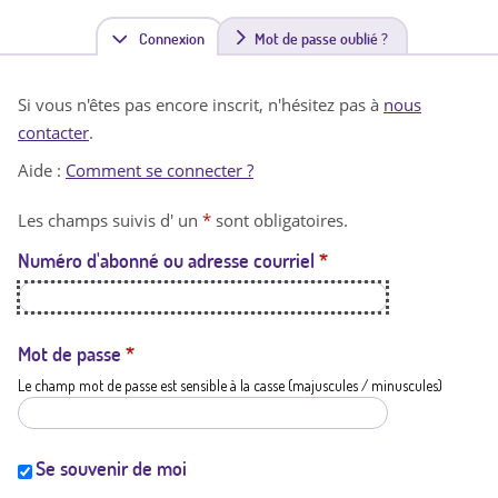
Connexion
(
Mot de passe oublié ?
o
Si vous n'êtes pas encore inscrit, n'hésitez pas à
nous
n
contacter
.
g
Aide :
Comment se connecter ?
l
Les champs suivis d' un
*
sont obligatoires.
e
Numéro d'abonné ou adresse courriel
*
t
a
c
Mot de passe
*
Le champ mot de passe est sensible à la casse (majuscules / minuscules)
t
i
f
Se souvenir de moi