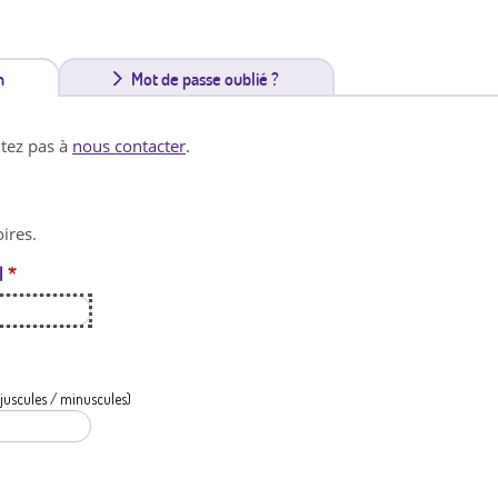
n
(
Mot de passe oublié ?
o
itez pas à
nous contacter
.
n
g
ires.
l
l
*
e
t
a
c
juscules / minuscules)
t
i