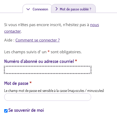
Connexion
(
Mot de passe oublié ?
o
Si vous n'êtes pas encore inscrit, n'hésitez pas à
nous
n
contacter
.
g
Aide :
Comment se connecter ?
l
Les champs suivis d' un
*
sont obligatoires.
e
Numéro d'abonné ou adresse courriel
*
t
a
c
Mot de passe
*
Le champ mot de passe est sensible à la casse (majuscules / minuscules)
t
i
f
Se souvenir de moi