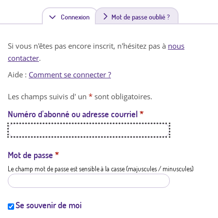
Connexion
(
Mot de passe oublié ?
o
Si vous n'êtes pas encore inscrit, n'hésitez pas à
nous
n
contacter
.
g
Aide :
Comment se connecter ?
l
Les champs suivis d' un
*
sont obligatoires.
e
Numéro d'abonné ou adresse courriel
*
t
a
c
Mot de passe
*
Le champ mot de passe est sensible à la casse (majuscules / minuscules)
t
i
f
Se souvenir de moi