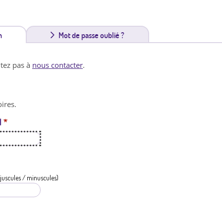
n
(
Mot de passe oublié ?
o
itez pas à
nous contacter
.
n
g
ires.
l
l
*
e
t
a
c
juscules / minuscules)
t
i