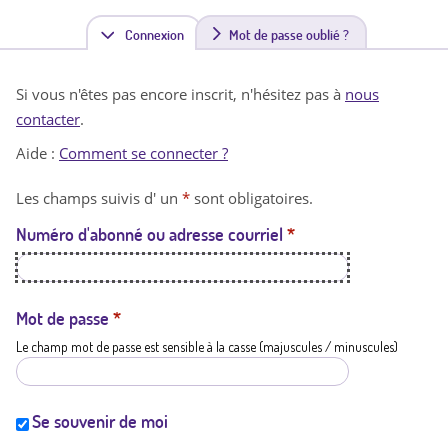
Connexion
(
Mot de passe oublié ?
o
Si vous n'êtes pas encore inscrit, n'hésitez pas à
nous
n
contacter
.
g
Aide :
Comment se connecter ?
l
Les champs suivis d' un
*
sont obligatoires.
e
Numéro d'abonné ou adresse courriel
*
t
a
c
Mot de passe
*
Le champ mot de passe est sensible à la casse (majuscules / minuscules)
t
i
f
Se souvenir de moi