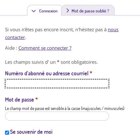
Connexion
(
Mot de passe oublié ?
o
Si vous n'êtes pas encore inscrit, n'hésitez pas à
nous
n
contacter
.
g
Aide :
Comment se connecter ?
l
Les champs suivis d' un
*
sont obligatoires.
e
Numéro d'abonné ou adresse courriel
*
t
a
c
Mot de passe
*
Le champ mot de passe est sensible à la casse (majuscules / minuscules)
t
i
f
Se souvenir de moi