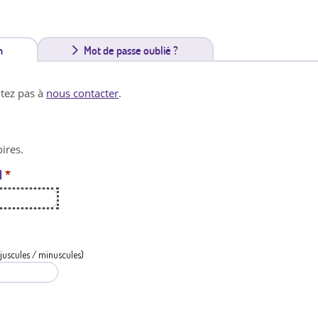
n
(
Mot de passe oublié ?
o
itez pas à
nous contacter
.
n
g
ires.
l
l
*
e
t
a
c
juscules / minuscules)
t
i