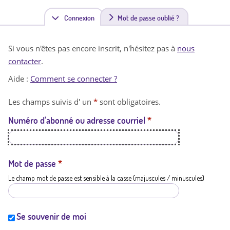
Connexion
(
Mot de passe oublié ?
o
Si vous n'êtes pas encore inscrit, n'hésitez pas à
nous
n
contacter
.
g
Aide :
Comment se connecter ?
l
Les champs suivis d' un
*
sont obligatoires.
e
Numéro d'abonné ou adresse courriel
*
t
a
c
Mot de passe
*
Le champ mot de passe est sensible à la casse (majuscules / minuscules)
t
i
f
Se souvenir de moi