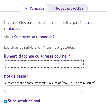
Connexion
(
Mot de passe oublié ?
o
Si vous n'êtes pas encore inscrit, n'hésitez pas à
nous
n
contacter
.
g
Aide :
Comment se connecter ?
l
Les champs suivis d' un
*
sont obligatoires.
e
Numéro d'abonné ou adresse courriel
*
t
a
c
Mot de passe
*
Le champ mot de passe est sensible à la casse (majuscules / minuscules)
t
i
f
Se souvenir de moi