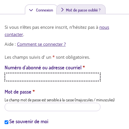
Connexion
(
Mot de passe oublié ?
o
Si vous n'êtes pas encore inscrit, n'hésitez pas à
nous
n
contacter
.
g
Aide :
Comment se connecter ?
l
Les champs suivis d' un
*
sont obligatoires.
e
Numéro d'abonné ou adresse courriel
*
t
a
c
Mot de passe
*
Le champ mot de passe est sensible à la casse (majuscules / minuscules)
t
i
f
Se souvenir de moi