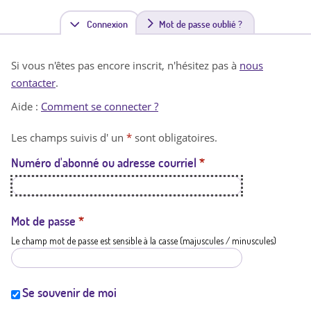
Connexion
(
Mot de passe oublié ?
o
Si vous n'êtes pas encore inscrit, n'hésitez pas à
nous
n
contacter
.
g
Aide :
Comment se connecter ?
l
Les champs suivis d' un
*
sont obligatoires.
e
Numéro d'abonné ou adresse courriel
*
t
a
c
Mot de passe
*
Le champ mot de passe est sensible à la casse (majuscules / minuscules)
t
i
f
Se souvenir de moi