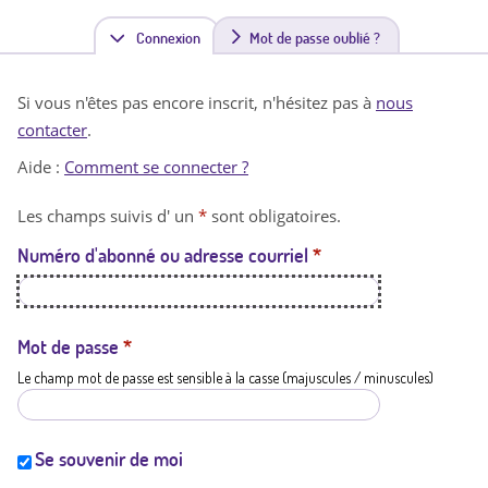
Connexion
(
Mot de passe oublié ?
o
Si vous n'êtes pas encore inscrit, n'hésitez pas à
nous
n
contacter
.
g
Aide :
Comment se connecter ?
l
Les champs suivis d' un
*
sont obligatoires.
e
Numéro d'abonné ou adresse courriel
*
t
a
c
Mot de passe
*
Le champ mot de passe est sensible à la casse (majuscules / minuscules)
t
i
f
Se souvenir de moi