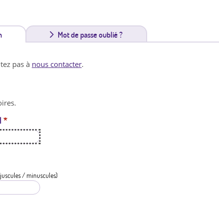
n
(
Mot de passe oublié ?
o
itez pas à
nous contacter
.
n
g
ires.
l
l
*
e
t
a
c
juscules / minuscules)
t
i