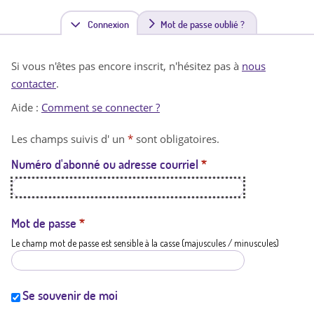
Connexion
(
Mot de passe oublié ?
o
Si vous n'êtes pas encore inscrit, n'hésitez pas à
nous
n
contacter
.
g
Aide :
Comment se connecter ?
l
Les champs suivis d' un
*
sont obligatoires.
e
Numéro d'abonné ou adresse courriel
*
t
a
c
Mot de passe
*
Le champ mot de passe est sensible à la casse (majuscules / minuscules)
t
i
f
Se souvenir de moi