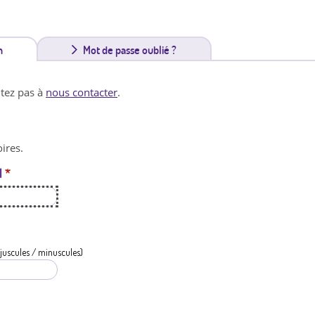
n
(
Mot de passe oublié ?
o
itez pas à
nous contacter
.
n
g
ires.
l
l
*
e
t
a
c
juscules / minuscules)
t
i