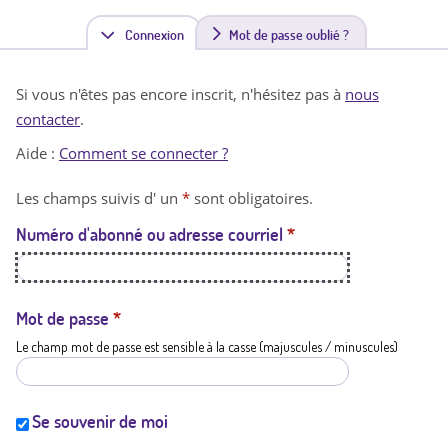
Connexion
(
Mot de passe oublié ?
o
Si vous n'êtes pas encore inscrit, n'hésitez pas à
nous
n
contacter
.
g
Aide :
Comment se connecter ?
l
Les champs suivis d' un
*
sont obligatoires.
e
Numéro d'abonné ou adresse courriel
*
t
a
c
Mot de passe
*
Le champ mot de passe est sensible à la casse (majuscules / minuscules)
t
i
f
Se souvenir de moi