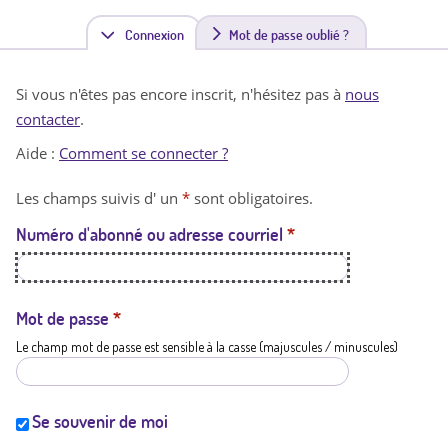
Connexion
(
Mot de passe oublié ?
o
Si vous n'êtes pas encore inscrit, n'hésitez pas à
nous
n
contacter
.
g
Aide :
Comment se connecter ?
l
Les champs suivis d' un
*
sont obligatoires.
e
Numéro d'abonné ou adresse courriel
*
t
a
c
Mot de passe
*
Le champ mot de passe est sensible à la casse (majuscules / minuscules)
t
i
f
Se souvenir de moi