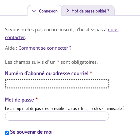
Connexion
(
Mot de passe oublié ?
o
Si vous n'êtes pas encore inscrit, n'hésitez pas à
nous
n
contacter
.
g
Aide :
Comment se connecter ?
l
Les champs suivis d' un
*
sont obligatoires.
e
Numéro d'abonné ou adresse courriel
*
t
a
c
Mot de passe
*
Le champ mot de passe est sensible à la casse (majuscules / minuscules)
t
i
f
Se souvenir de moi