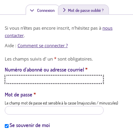
Connexion
(
Mot de passe oublié ?
o
Si vous n'êtes pas encore inscrit, n'hésitez pas à
nous
n
contacter
.
g
Aide :
Comment se connecter ?
l
Les champs suivis d' un
*
sont obligatoires.
e
Numéro d'abonné ou adresse courriel
*
t
a
c
Mot de passe
*
Le champ mot de passe est sensible à la casse (majuscules / minuscules)
t
i
f
Se souvenir de moi