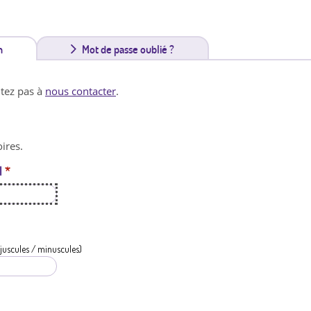
n
(
Mot de passe oublié ?
o
itez pas à
nous contacter
.
n
g
ires.
l
l
*
e
t
a
c
juscules / minuscules)
t
i