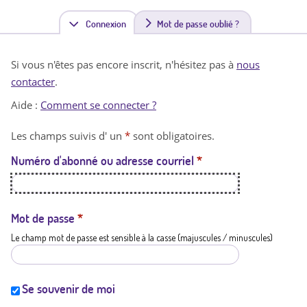
Connexion
(
Mot de passe oublié ?
o
Si vous n'êtes pas encore inscrit, n'hésitez pas à
nous
n
contacter
.
g
Aide :
Comment se connecter ?
l
Les champs suivis d' un
*
sont obligatoires.
e
Numéro d'abonné ou adresse courriel
*
t
a
c
Mot de passe
*
Le champ mot de passe est sensible à la casse (majuscules / minuscules)
t
i
f
Se souvenir de moi