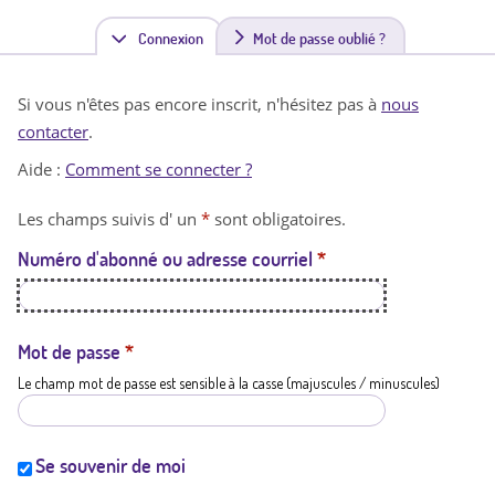
Connexion
(
Mot de passe oublié ?
o
Si vous n'êtes pas encore inscrit, n'hésitez pas à
nous
n
contacter
.
g
Aide :
Comment se connecter ?
l
Les champs suivis d' un
*
sont obligatoires.
e
Numéro d'abonné ou adresse courriel
*
t
a
c
Mot de passe
*
Le champ mot de passe est sensible à la casse (majuscules / minuscules)
t
i
f
Se souvenir de moi