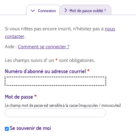
Connexion
(
Mot de passe oublié ?
o
Si vous n'êtes pas encore inscrit, n'hésitez pas à
nous
n
contacter
.
g
Aide :
Comment se connecter ?
l
Les champs suivis d' un
*
sont obligatoires.
e
Numéro d'abonné ou adresse courriel
*
t
a
c
Mot de passe
*
Le champ mot de passe est sensible à la casse (majuscules / minuscules)
t
i
f
Se souvenir de moi