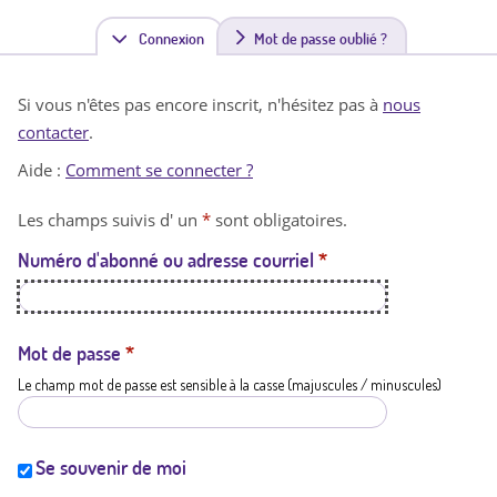
Connexion
(
Mot de passe oublié ?
o
Si vous n'êtes pas encore inscrit, n'hésitez pas à
nous
n
contacter
.
g
Aide :
Comment se connecter ?
l
Les champs suivis d' un
*
sont obligatoires.
e
Numéro d'abonné ou adresse courriel
*
t
a
c
Mot de passe
*
Le champ mot de passe est sensible à la casse (majuscules / minuscules)
t
i
f
Se souvenir de moi