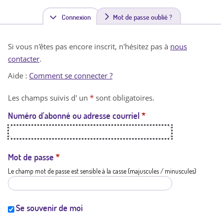
Connexion
(
Mot de passe oublié ?
o
Si vous n'êtes pas encore inscrit, n'hésitez pas à
nous
n
contacter
.
g
Aide :
Comment se connecter ?
l
Les champs suivis d' un
*
sont obligatoires.
e
Numéro d'abonné ou adresse courriel
*
t
a
c
Mot de passe
*
Le champ mot de passe est sensible à la casse (majuscules / minuscules)
t
i
f
Se souvenir de moi