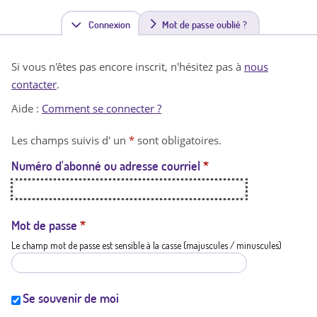
Connexion
(
Mot de passe oublié ?
o
Si vous n'êtes pas encore inscrit, n'hésitez pas à
nous
n
contacter
.
g
Aide :
Comment se connecter ?
l
Les champs suivis d' un
*
sont obligatoires.
e
Numéro d'abonné ou adresse courriel
*
t
a
c
Mot de passe
*
Le champ mot de passe est sensible à la casse (majuscules / minuscules)
t
i
f
Se souvenir de moi