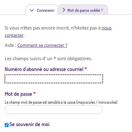
Connexion
(
Mot de passe oublié ?
o
Si vous n'êtes pas encore inscrit, n'hésitez pas à
nous
n
contacter
.
g
Aide :
Comment se connecter ?
l
Les champs suivis d' un
*
sont obligatoires.
e
Numéro d'abonné ou adresse courriel
*
t
a
c
Mot de passe
*
Le champ mot de passe est sensible à la casse (majuscules / minuscules)
t
i
f
Se souvenir de moi