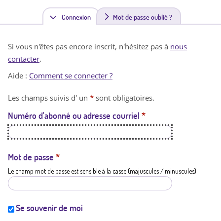
Connexion
(
Mot de passe oublié ?
o
Si vous n'êtes pas encore inscrit, n'hésitez pas à
nous
n
contacter
.
g
Aide :
Comment se connecter ?
l
Les champs suivis d' un
*
sont obligatoires.
e
Numéro d'abonné ou adresse courriel
*
t
a
c
Mot de passe
*
Le champ mot de passe est sensible à la casse (majuscules / minuscules)
t
i
f
Se souvenir de moi