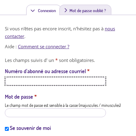
Connexion
(
Mot de passe oublié ?
o
Si vous n'êtes pas encore inscrit, n'hésitez pas à
nous
n
contacter
.
g
Aide :
Comment se connecter ?
l
Les champs suivis d' un
*
sont obligatoires.
e
Numéro d'abonné ou adresse courriel
*
t
a
c
Mot de passe
*
Le champ mot de passe est sensible à la casse (majuscules / minuscules)
t
i
f
Se souvenir de moi