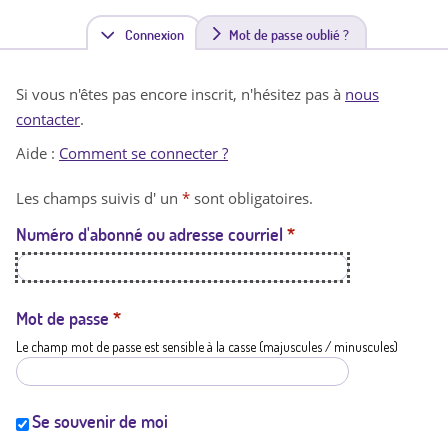
Connexion
(
Mot de passe oublié ?
o
Si vous n'êtes pas encore inscrit, n'hésitez pas à
nous
n
contacter
.
g
Aide :
Comment se connecter ?
l
Les champs suivis d' un
*
sont obligatoires.
e
Numéro d'abonné ou adresse courriel
*
t
a
c
Mot de passe
*
Le champ mot de passe est sensible à la casse (majuscules / minuscules)
t
i
f
Se souvenir de moi