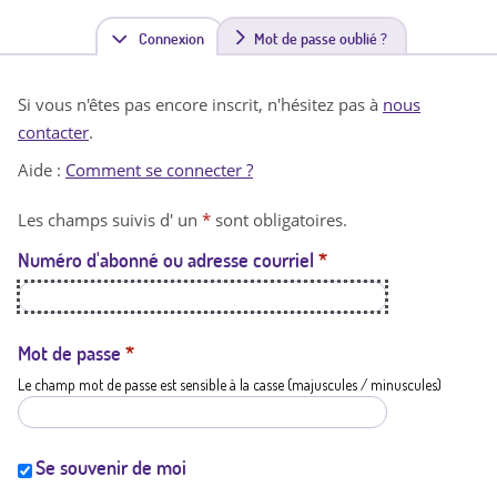
Connexion
(
Mot de passe oublié ?
o
Si vous n'êtes pas encore inscrit, n'hésitez pas à
nous
n
contacter
.
g
Aide :
Comment se connecter ?
l
Les champs suivis d' un
*
sont obligatoires.
e
Numéro d'abonné ou adresse courriel
*
t
a
c
Mot de passe
*
Le champ mot de passe est sensible à la casse (majuscules / minuscules)
t
i
f
Se souvenir de moi