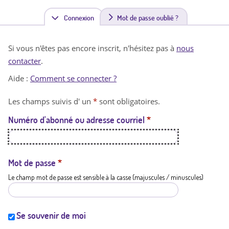
Connexion
(
Mot de passe oublié ?
o
Si vous n'êtes pas encore inscrit, n'hésitez pas à
nous
n
contacter
.
g
Aide :
Comment se connecter ?
l
Les champs suivis d' un
*
sont obligatoires.
e
Numéro d'abonné ou adresse courriel
*
t
a
c
Mot de passe
*
Le champ mot de passe est sensible à la casse (majuscules / minuscules)
t
i
f
Se souvenir de moi