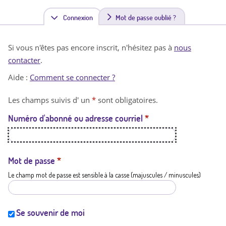
Connexion
(
Mot de passe oublié ?
o
Si vous n'êtes pas encore inscrit, n'hésitez pas à
nous
n
contacter
.
g
Aide :
Comment se connecter ?
l
Les champs suivis d' un
*
sont obligatoires.
e
Numéro d'abonné ou adresse courriel
*
t
a
c
Mot de passe
*
Le champ mot de passe est sensible à la casse (majuscules / minuscules)
t
i
f
Se souvenir de moi