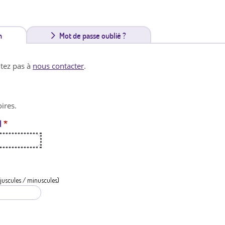
n
(
Mot de passe oublié ?
o
itez pas à
nous contacter
.
n
g
ires.
l
l
*
e
t
a
c
juscules / minuscules)
t
i