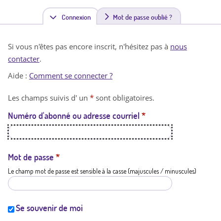
Connexion
(
Mot de passe oublié ?
o
Si vous n'êtes pas encore inscrit, n'hésitez pas à
nous
n
contacter
.
g
Aide :
Comment se connecter ?
l
Les champs suivis d' un
*
sont obligatoires.
e
Numéro d'abonné ou adresse courriel
*
t
a
c
Mot de passe
*
Le champ mot de passe est sensible à la casse (majuscules / minuscules)
t
i
f
Se souvenir de moi