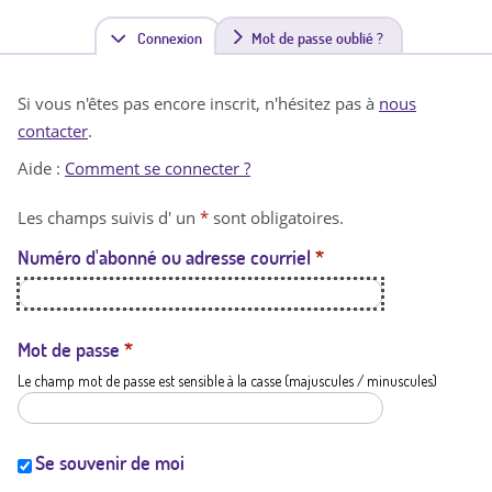
Connexion
(
Mot de passe oublié ?
o
Si vous n'êtes pas encore inscrit, n'hésitez pas à
nous
n
contacter
.
g
Aide :
Comment se connecter ?
l
Les champs suivis d' un
*
sont obligatoires.
e
Numéro d'abonné ou adresse courriel
*
t
a
c
Mot de passe
*
Le champ mot de passe est sensible à la casse (majuscules / minuscules)
t
i
f
Se souvenir de moi