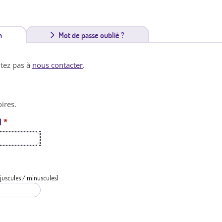
n
(
Mot de passe oublié ?
o
itez pas à
nous contacter
.
n
g
ires.
l
l
*
e
t
a
c
juscules / minuscules)
t
i