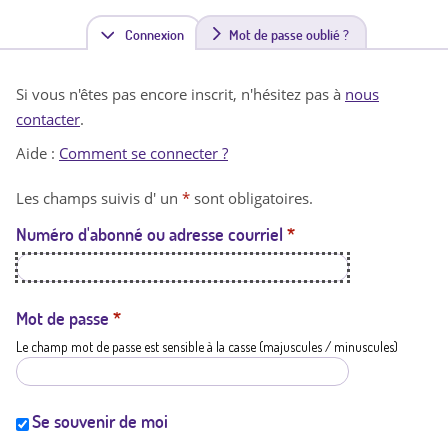
Connexion
(
Mot de passe oublié ?
o
Si vous n'êtes pas encore inscrit, n'hésitez pas à
nous
n
contacter
.
g
Aide :
Comment se connecter ?
l
Les champs suivis d' un
*
sont obligatoires.
e
Numéro d'abonné ou adresse courriel
*
t
a
c
Mot de passe
*
Le champ mot de passe est sensible à la casse (majuscules / minuscules)
t
i
f
Se souvenir de moi