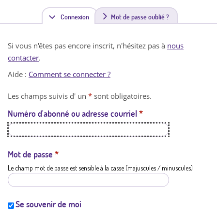
Connexion
(
Mot de passe oublié ?
o
Si vous n'êtes pas encore inscrit, n'hésitez pas à
nous
n
contacter
.
g
Aide :
Comment se connecter ?
l
Les champs suivis d' un
*
sont obligatoires.
e
Numéro d'abonné ou adresse courriel
*
t
a
c
Mot de passe
*
Le champ mot de passe est sensible à la casse (majuscules / minuscules)
t
i
f
Se souvenir de moi